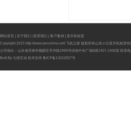
网站首页
|
关于我们
|
联系我们
|
客户案例
|
直升机租赁
Copyright 2015
http://www.aerochina.net/
飞机之家 版权所有山东小汉直升机租赁有
公司地址：山东省济南市槐荫区齐州路2999号绿地中央广场B座2407-2408室 联系电话：
Built By
九维互动
技术支持
鲁ICP备13022057号