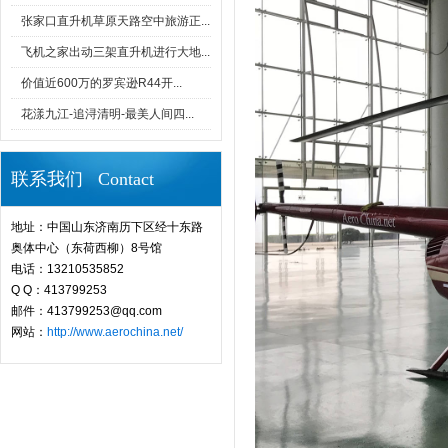
张家口直升机草原天路空中旅游正...
飞机之家出动三架直升机进行大地...
价值近600万的罗宾逊R44开...
花漾九江-追浔清明-最美人间四...
联系我们 Contact
地址：中国山东济南历下区经十东路
奥体中心（东荷西柳）8号馆
电话：13210535852
Q Q：413799253
邮件：413799253@qq.com
网站：
http://www.aerochina.net/