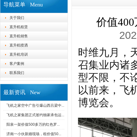
导航菜单 Menu
关于我们
价值40
直升机租赁
202
直升机销售
直升机喷洒
时维九月，
直升机培训
召集业内诸
客户案例
联系我们
型不限，不
以前来，飞
最新资讯 New
博览会。
飞机之家空中广告引爆山西吕梁中...
飞机之家集团正式签约独家承包运...
阳泉一架价值500多万的红色罗...
济南一小伙新婚现场，租价值50...