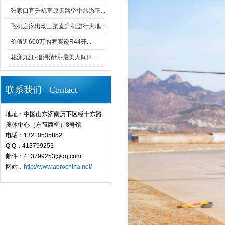
张家口直升机草原天路空中旅游正...
飞机之家出动三架直升机进行大地...
价值近600万的罗宾逊R44开...
花漾九江-追浔清明-最美人间四...
联系我们 Contact
地址：中国山东济南历下区经十东路
奥体中心（东荷西柳）8号馆
电话：13210535852
Q Q：413799253
邮件：413799253@qq.com
网站：
http://www.aerochina.net/