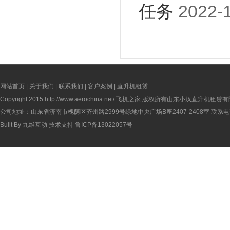
任务
2022-1
网站首页
|
关于我们
|
联系我们
|
客户案例
|
直升机租赁
Copyright 2015
http://www.aerochina.net/
飞机之家 版权所有山东小汉直升机租赁有
公司地址：山东省济南市槐荫区齐州路2999号绿地中央广场B座2407-2408室 联系电话：
Built By
九维互动
技术支持
鲁ICP备13022057号